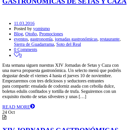
GASTRONÓMICAS DE SETAS Y CAZA
11.03.2016
Posted by
yomismo
Blog
,
Otoño
,
Promociones
eventos
,
gastronomía
,
jornadas gastronómicas
,
restaurante
,
Sierra de Guadarrama
,
Soto del Real
0 Comments
0
Esta semana siguen nuestras XIV Jornadas de Setas y Caza con
una nueva propuesta gastronómica. Un selecto menú que podréis
degustar desde el viernes 4 hasta el jueves 10 de noviembre.
Empezaremos con tres deliciosos y seductores entrantes
para compartir: ensalada de codorniz asada con cebolla dulce,
boletus edulis confitados y tortilla de trufa. Seguiremos con un
exquisito risotto de setas silvestres y unas […]
READ MORE
24
Oct