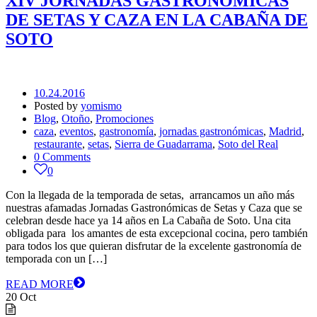
XIV JORNADAS GASTRONÓMICAS
DE SETAS Y CAZA EN LA CABAÑA DE
SOTO
10.24.2016
Posted by
yomismo
Blog
,
Otoño
,
Promociones
caza
,
eventos
,
gastronomía
,
jornadas gastronómicas
,
Madrid
,
restaurante
,
setas
,
Sierra de Guadarrama
,
Soto del Real
0 Comments
0
Con la llegada de la temporada de setas, arrancamos un año más
nuestras afamadas Jornadas Gastronómicas de Setas y Caza que se
celebran desde hace ya 14 años en La Cabaña de Soto. Una cita
obligada para los amantes de esta excepcional cocina, pero también
para todos los que quieran disfrutar de la excelente gastronomía de
temporada con un […]
READ MORE
20
Oct