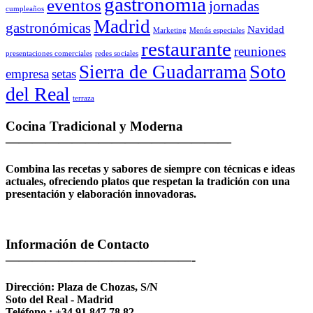
gastronomía
eventos
jornadas
cumpleaños
Madrid
gastronómicas
Navidad
Marketing
Menús especiales
restaurante
reuniones
presentaciones comerciales
redes sociales
Soto
Sierra de Guadarrama
empresa
setas
del Real
terraza
Cocina
Tradicional y Moderna
—————————————————
Combina las recetas y sabores de siempre con técnicas e ideas
actuales, ofreciendo platos que respetan la tradición con una
presentación y elaboración innovadoras.
Información
de Contacto
——————————————-
Dirección: Plaza de Chozas, S/N
Soto del Real - Madrid
Teléfono.: +34 91 847 78 82