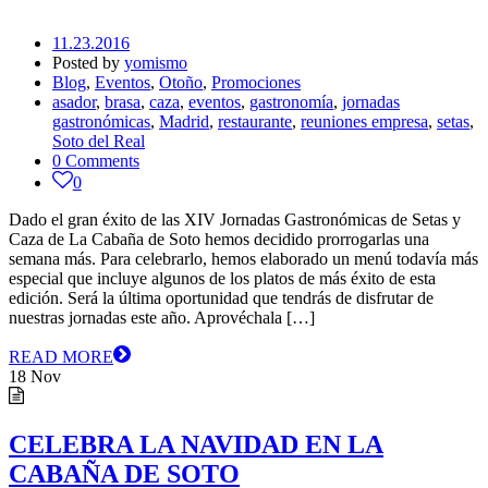
11.23.2016
Posted by
yomismo
Blog
,
Eventos
,
Otoño
,
Promociones
asador
,
brasa
,
caza
,
eventos
,
gastronomía
,
jornadas
gastronómicas
,
Madrid
,
restaurante
,
reuniones empresa
,
setas
,
Soto del Real
0 Comments
0
Dado el gran éxito de las XIV Jornadas Gastronómicas de Setas y
Caza de La Cabaña de Soto hemos decidido prorrogarlas una
semana más. Para celebrarlo, hemos elaborado un menú todavía más
especial que incluye algunos de los platos de más éxito de esta
edición. Será la última oportunidad que tendrás de disfrutar de
nuestras jornadas este año. Aprovéchala […]
READ MORE
18
Nov
CELEBRA LA NAVIDAD EN LA
CABAÑA DE SOTO