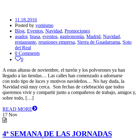
11.18.2016
Posted by
yomismo
Blog
,
Eventos
,
Navidad
,
Promociones
asador
,
brasa
,
eventos
,
gastronomía
,
Madrid
,
Navidad
,
restaurante
,
reuniones empresa
,
Sierra de Guadarrama
,
Soto
del Real
0 Comments
0
A estas alturas de noviembre, el turrón y los polvorones ya han
llegado a las tiendas… Las calles han comenzado a adornarse
con todo tipo de luces y motivos navideños… No hay duda, la
Navidad está muy cerca. Son fechas de celebración que todos
queremos vivir y compartir junto a compañeros de trabajo, amigos y,
sobre todo, […]
READ MORE
17
Nov
4ª SEMANA DE LAS JORNADAS